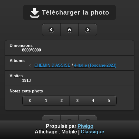
Télécharger la photo
Dimensions
8000*6000
Albums
CHEMIN D'ASSISE
/
4-Italie (Toscane-2023)
Visites
1913
Notez cette photo
0
1
2
3
4
5
Propulsé par
Piwigo
Affichage :
Mobile
|
Classique