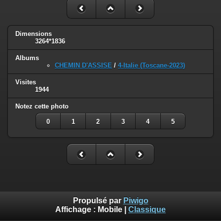
Dimensions
3264*1836
Albums
CHEMIN D'ASSISE
/
4-Italie (Toscane-2023)
Visites
1944
Notez cette photo
0
1
2
3
4
5
Propulsé par
Piwigo
Affichage :
Mobile
|
Classique