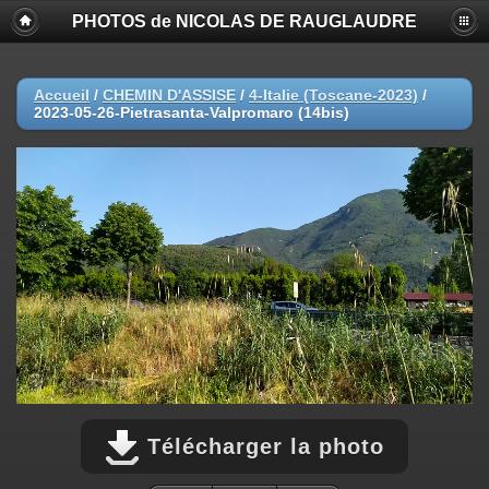
PHOTOS de NICOLAS DE RAUGLAUDRE
Accueil
/
CHEMIN D'ASSISE
/
4-Italie (Toscane-2023)
/
2023-05-26-Pietrasanta-Valpromaro (14bis)
Télécharger la photo