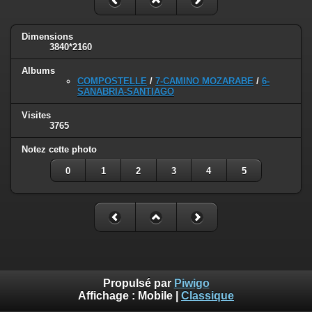
Dimensions
3840*2160
Albums
COMPOSTELLE
/
7-CAMINO MOZARABE
/
6-
SANABRIA-SANTIAGO
Visites
3765
Notez cette photo
0
1
2
3
4
5
Propulsé par
Piwigo
Affichage :
Mobile
|
Classique